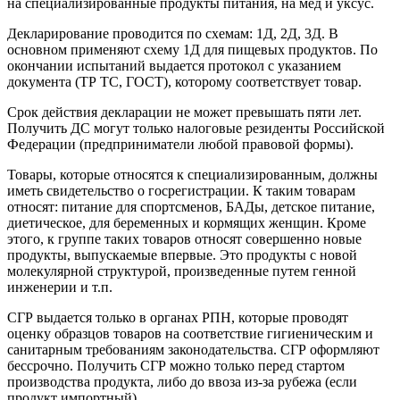
на специализированные продукты питания, на мед и уксус.
Декларирование проводится по схемам: 1Д, 2Д, 3Д. В
основном применяют схему 1Д для пищевых продуктов. По
окончании испытаний выдается протокол с указанием
документа (ТР ТС, ГОСТ), которому соответствует товар.
Срок действия декларации не может превышать пяти лет.
Получить ДС могут только налоговые резиденты Российской
Федерации (предприниматели любой правовой формы).
Товары, которые относятся к специализированным, должны
иметь свидетельство о госрегистрации. К таким товарам
относят: питание для спортсменов, БАДы, детское питание,
диетическое, для беременных и кормящих женщин. Кроме
этого, к группе таких товаров относят совершенно новые
продукты, выпускаемые впервые. Это продукты с новой
молекулярной структурой, произведенные путем генной
инженерии и т.п.
СГР выдается только в органах РПН, которые проводят
оценку образцов товаров на соответствие гигиеническим и
санитарным требованиям законодательства. СГР оформляют
бессрочно. Получить СГР можно только перед стартом
производства продукта, либо до ввоза из-за рубежа (если
продукт импортный).