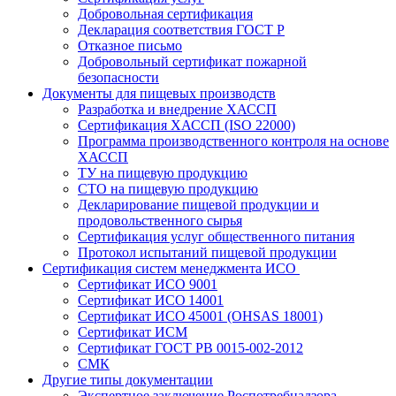
Добровольная сертификация
Декларация соответствия ГОСТ Р
Отказное письмо
Добровольный сертификат пожарной
безопасности
Документы для пищевых производств
Разработка и внедрение ХАССП
Сертификация ХАССП (ISO 22000)
Программа производственного контроля на основе
ХАССП
ТУ на пищевую продукцию
СТО на пищевую продукцию
Декларирование пищевой продукции и
продовольственного сырья
Сертификация услуг общественного питания
Протокол испытаний пищевой продукции
Сертификация систем менеджмента ИСО
Сертификат ИСО 9001
Сертификат ИСО 14001
Сертификат ИСО 45001 (OHSAS 18001)
Сертификат ИСМ
Сертификат ГОСТ РВ 0015-002-2012
СМК
Другие типы документации
Экспертное заключение Роспотребнадзора