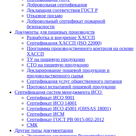
Добровольная сертификация
Декларация соответствия ГОСТ Р
Отказное письмо
Добровольный сертификат пожарной
безопасности
Документы для пищевых производств
Разработка и внедрение ХАССП
Сертификация ХАССП (ISO 22000)
Программа производственного контроля на основе
ХАССП
ТУ на пищевую продукцию
СТО на пищевую продукцию
Декларирование пищевой продукции и
продовольственного сырья
Сертификация услуг общественного питания
Протокол испытаний пищевой продукции
Сертификация систем менеджмента ИСО
Сертификат ИСО 9001
Сертификат ИСО 14001
Сертификат ИСО 45001 (OHSAS 18001)
Сертификат ИСМ
Сертификат ГОСТ РВ 0015-002-2012
СМК
Другие типы документации
Экспертное заключение Роспотребнадзора