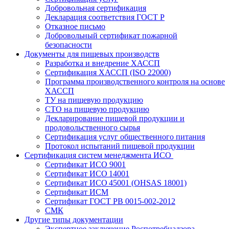
Добровольная сертификация
Декларация соответствия ГОСТ Р
Отказное письмо
Добровольный сертификат пожарной
безопасности
Документы для пищевых производств
Разработка и внедрение ХАССП
Сертификация ХАССП (ISO 22000)
Программа производственного контроля на основе
ХАССП
ТУ на пищевую продукцию
СТО на пищевую продукцию
Декларирование пищевой продукции и
продовольственного сырья
Сертификация услуг общественного питания
Протокол испытаний пищевой продукции
Сертификация систем менеджмента ИСО
Сертификат ИСО 9001
Сертификат ИСО 14001
Сертификат ИСО 45001 (OHSAS 18001)
Сертификат ИСМ
Сертификат ГОСТ РВ 0015-002-2012
СМК
Другие типы документации
Экспертное заключение Роспотребнадзора