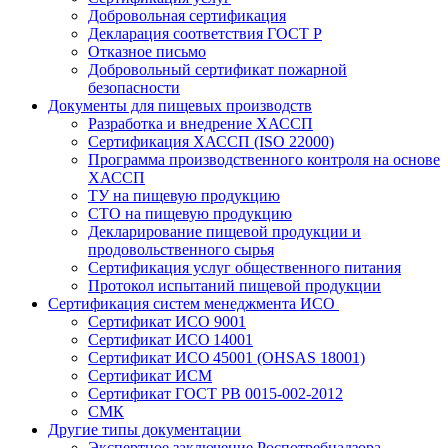
Добровольная сертификация
Декларация соответствия ГОСТ Р
Отказное письмо
Добровольный сертификат пожарной
безопасности
Документы для пищевых производств
Разработка и внедрение ХАССП
Сертификация ХАССП (ISO 22000)
Программа производственного контроля на основе
ХАССП
ТУ на пищевую продукцию
СТО на пищевую продукцию
Декларирование пищевой продукции и
продовольственного сырья
Сертификация услуг общественного питания
Протокол испытаний пищевой продукции
Сертификация систем менеджмента ИСО
Сертификат ИСО 9001
Сертификат ИСО 14001
Сертификат ИСО 45001 (OHSAS 18001)
Сертификат ИСМ
Сертификат ГОСТ РВ 0015-002-2012
СМК
Другие типы документации
Экспертное заключение Роспотребнадзора