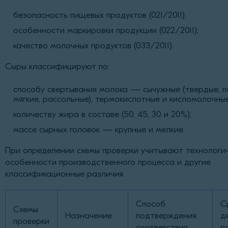
безопасность пищевых продуктов (021/2011);
особенности маркировки продукции (022/2011);
качество молочных продуктов (033/2011).
Сыры классифицируют по:
способу свертывания молока — сычужные (твердые, п
мягкие, рассольные), термокислотные и кисломолочные
количеству жира в составе (50, 45, 30 и 20%);
массе сырных головок — крупные и мелкие.
При определении схемы проверки учитывают технологи
особенности производственного процесса и другие
классификационные различия.
Способ
С
Схемы
Назначение
подтверждения
д
проверки
соответствия
р