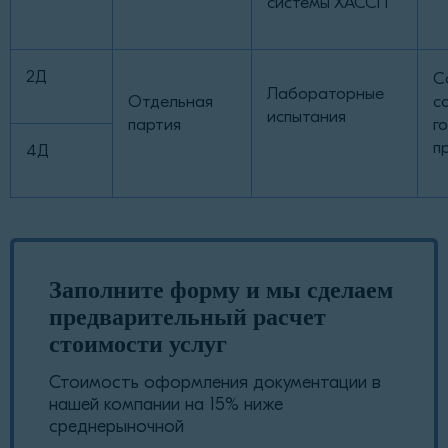
системы ХАССП
2Д
С
Лабораторные
Отдельная
с
испытания
партия
г
п
4Д
Заполните форму и мы сделаем
предварительный расчет
стоимости услуг
Стоимость оформления документации в
нашей компании на 15% ниже
среднерыночной