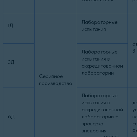
Лабораторные
1Д
испытания
о
3
Лабораторные
испытания в
3Д
аккредитованной
лаборатории
Серийное
производство
Лабораторные
испытания в
д
аккредитованной
у
6Д
лаборатории +
н
проверка
с
внедрения
Х