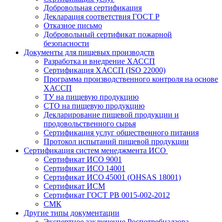
Добровольная сертификация
Декларация соответствия ГОСТ Р
Отказное письмо
Добровольный сертификат пожарной
безопасности
Документы для пищевых производств
Разработка и внедрение ХАССП
Сертификация ХАССП (ISO 22000)
Программа производственного контроля на основе
ХАССП
ТУ на пищевую продукцию
СТО на пищевую продукцию
Декларирование пищевой продукции и
продовольственного сырья
Сертификация услуг общественного питания
Протокол испытаний пищевой продукции
Сертификация систем менеджмента ИСО
Сертификат ИСО 9001
Сертификат ИСО 14001
Сертификат ИСО 45001 (OHSAS 18001)
Сертификат ИСМ
Сертификат ГОСТ РВ 0015-002-2012
СМК
Другие типы документации
Экспертное заключение Роспотребнадзора