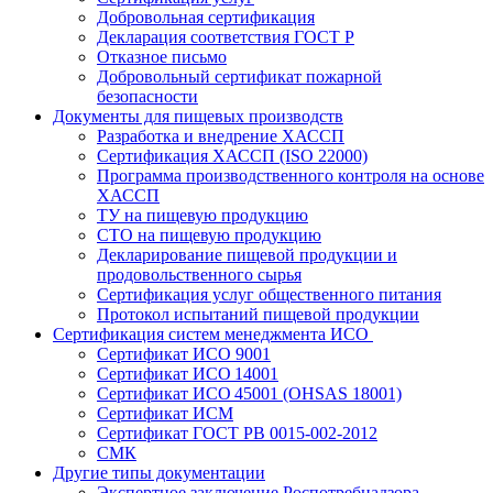
Добровольная сертификация
Декларация соответствия ГОСТ Р
Отказное письмо
Добровольный сертификат пожарной
безопасности
Документы для пищевых производств
Разработка и внедрение ХАССП
Сертификация ХАССП (ISO 22000)
Программа производственного контроля на основе
ХАССП
ТУ на пищевую продукцию
СТО на пищевую продукцию
Декларирование пищевой продукции и
продовольственного сырья
Сертификация услуг общественного питания
Протокол испытаний пищевой продукции
Сертификация систем менеджмента ИСО
Сертификат ИСО 9001
Сертификат ИСО 14001
Сертификат ИСО 45001 (OHSAS 18001)
Сертификат ИСМ
Сертификат ГОСТ РВ 0015-002-2012
СМК
Другие типы документации
Экспертное заключение Роспотребнадзора