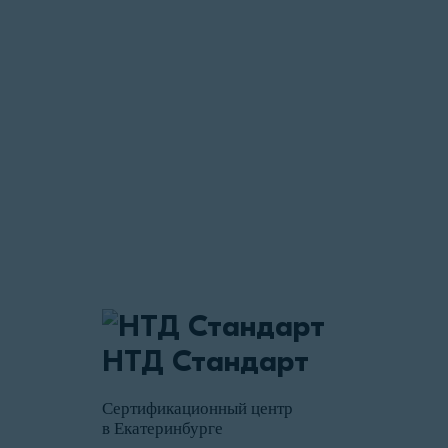
Написать руководителю
Сергей Константин
Ведущий специалист по работе с клиент
НТД Стандарт
Сертификационный центр
в Екатеринбурге