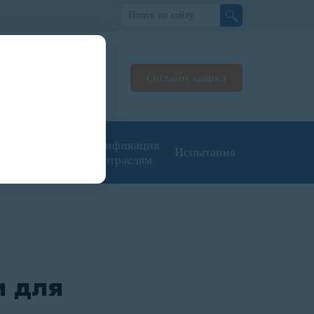
о
Онлайн заявка
ьтируем
жерах
угие типы
Сертификация
Испытания
кументации
по отраслям
и для