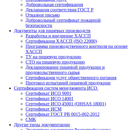
Добровольная сертификация
Декларация соответствия ГОСТ Р
Отказное письмо
Добровольный сертификат пожарной
безопасности
Документы для пищевых производств
Разработка и внедрение ХАССП
Сертификация ХАССП (ISO 22000)
Программа производственного контроля на основе
ХАССП
ТУ на пищевую продукцию
СТО на пищевую продукцию
Декларирование пищевой продукции и
продовольственного сырья
Сертификация услуг общественного питания
Протокол испытаний пищевой продукции
Сертификация систем менеджмента ИСО
Сертификат ИСО 9001
Сертификат ИСО 14001
Сертификат ИСО 45001 (OHSAS 18001)
Сертификат ИСМ
Сертификат ГОСТ РВ 0015-002-2012
СМК
Другие типы документации
Экспертное заключение Роспотребнадзора