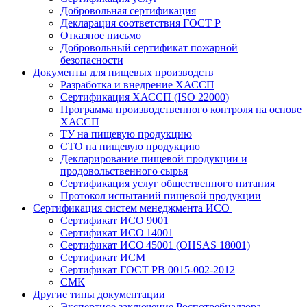
Добровольная сертификация
Декларация соответствия ГОСТ Р
Отказное письмо
Добровольный сертификат пожарной
безопасности
Документы для пищевых производств
Разработка и внедрение ХАССП
Сертификация ХАССП (ISO 22000)
Программа производственного контроля на основе
ХАССП
ТУ на пищевую продукцию
СТО на пищевую продукцию
Декларирование пищевой продукции и
продовольственного сырья
Сертификация услуг общественного питания
Протокол испытаний пищевой продукции
Сертификация систем менеджмента ИСО
Сертификат ИСО 9001
Сертификат ИСО 14001
Сертификат ИСО 45001 (OHSAS 18001)
Сертификат ИСМ
Сертификат ГОСТ РВ 0015-002-2012
СМК
Другие типы документации
Экспертное заключение Роспотребнадзора