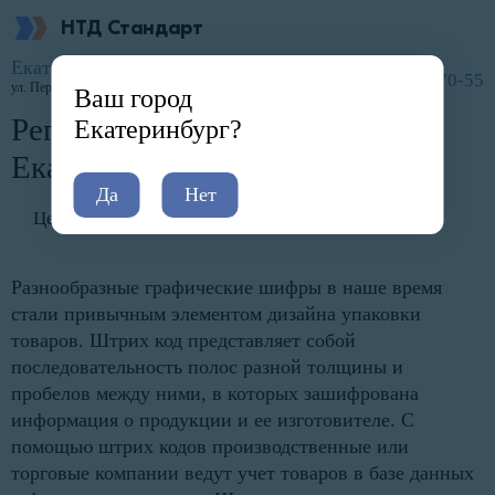
НТД Стандарт
Главная
Услуги
Другие типы документации
Штрих коды
Екатеринбург
8 (800) 600-70-55
ул. Первомайская, д. 15
Ваш город
Регистрация штрих-кодов в
Екатеринбург?
Екатеринбурге
Да
Нет
Цена: от 4 000 руб.
Разнообразные графические шифры в наше время
стали привычным элементом дизайна упаковки
товаров. Штрих код представляет собой
последовательность полос разной толщины и
пробелов между ними, в которых зашифрована
информация о продукции и ее изготовителе. С
помощью штрих кодов производственные или
торговые компании ведут учет товаров в базе данных