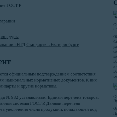
ние ГОСТ Р
ларации
О
Са
процедуры
ОО
бл
мпании «НТД Стандарт» в Екатеринбурге
ра
со
к
ент
Ва
и 
Ва
яется официальным подтверждением соответствия
ро
иям национальных нормативных документов. К ним
тандарты и другие нормативы.
О
ода № 982 устанавливает Единый перечень товаров,
Пр
вилам системы ГОСТ Р. Данный перечень
От
з-за увеличения числа продукции, попадающей под
Пр