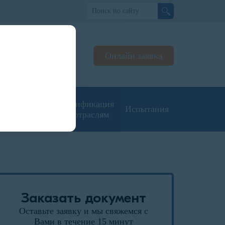
но
Онлайн заявка
ьтируем
жерах
угие типы
Сертификация
Испытания
кументации
по отраслям
Заказать документ
Оставьте заявку и мы свяжемся с
Вами в течение 15 минут