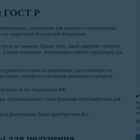
я ГОСТ Р
обязательных документов для законного производства
и на территории Российской Федерации.
 груза на таможне. Кроме того, такой документ требуют
, а также компании, покупающие партию продукции для
остраняется только на продукцию, рассчитанную на
ию может любой из участников рыночного процесса:
тельность на территории РФ.
✔
а, произведенного иностранным изготовителем для
Ве
сф
ур
я под реализацию была приобретена без
8
in
ы для получения