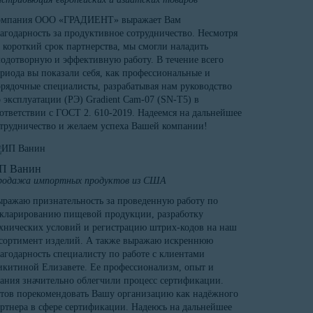
омпания ООО «ГРАДИЕНТ» выражает Вам
агодарность за продуктивное сотрудничество. Несмотря
 короткий срок партнерства, мы смогли наладить
одотворную и эффективную работу. В течение всего
риода вы показали себя, как профессиональные и
рядочные специалисты, разрабатывая нам руководство
 эксплуатации (РЭ) Gradient Cam-07 (SN-T5) в
ответствии с ГОСТ 2. 610-2019. Надеемся на дальнейшее
трудничество и желаем успеха Вашей компании!
П Ванин
родажа импортных продуктов из США
ражаю признательность за проведенную работу по
кларированию пищевой продукции, разработку
хнических условий и регистрацию штрих-кодов на наш
сортимент изделий. А также выражаю искреннюю
агодарность специалисту по работе с клиентами
китиной Елизавете. Ее профессионализм, опыт и
ания значительно облегчили процесс сертификации.
тов порекомендовать Вашу организацию как надёжного
ртнера в сфере сертификации. Надеюсь на дальнейшее