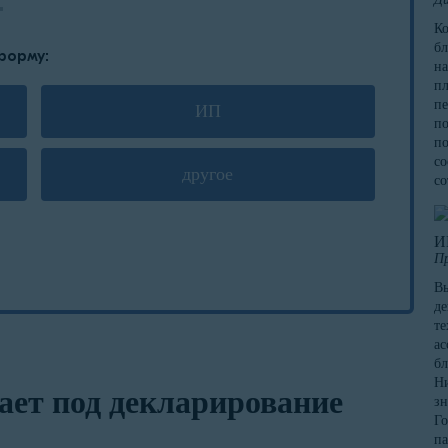
К
бл
форму:
на
пл
пе
ИП
по
по
со
другое
со
И
П
Вы
де
те
ас
бл
Ни
ает под декларирование
зн
Го
па