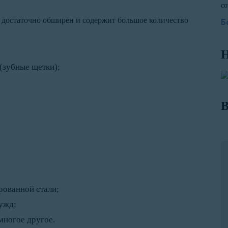
со
н достаточно обширен и содержит большое количество
Б
Н
(зубные щетки);
В
рованной стали;
ужд;
многое другое.