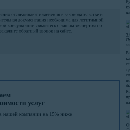
Ру
ко
в
нно отслеживают изменения в законодательстве и
ительная документация необходима для легитимной
ной консультации свяжитесь с нашим экспертом по
закажите обратный звонок на сайте.
З
Пр
хл
Вы
ка
се
тр
см
по
бы
Кс
лаем
пр
оимости услуг
на
в нашей компании на 15% ниже
О
Ди