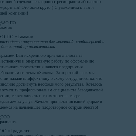
синовой сделали весь процесс регистрации абсолютно
мфортным! Это было круто!) С уважением к вам и
ашей компании!
АО ПО «Гамми»
оизводство ингредиентов для молочной, кондитерской и
ебопекарной промышленности
ражаем Вам искреннюю признательность за
чественную и оперативную работу по оформлению
ртификата соответствия нашего предприятия
ебованиям системы «Халяль». За короткий срок мы
огли наладить эффективную схему сотрудничества, что
зволило достигнуть необходимого результата. Хотелось
 отметить профессионализм специалиста Заводчиковой
ении, ее вежливость и грамотность в сфере
едлагаемых услуг. Желаем процветания вашей фирме и
деемся на дальнейшее плодотворное сотрудничество!
ОО «Градиент»
стрибьюция европейских и азиатских товаров