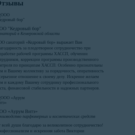
Отзывы
ОО "Кедровый бор"
наторий в Кемеровской области
О санаторий «Кедровый бор» выражает Вам
агодарность за плодотворное сотрудничество при
зработке рабочей программы ХАССП, обучении
трудников, коррекции программы производственного
онтроля по принципам ХАССП. Особенно признательны
м и Вашему коллективу за порядочность, оперативность
серьезное отношение к своему делу. Искренне желаем
м и каждому Вашему сотруднику профессионального
ста, финансовой стабильности и надежных партнеров.
ОО «Аурум Витэ»
оизводство парфюмерных и косметических средств
 всей души благодарю за великолепное сотрудничество!
офессионализм и искренняя забота Виктории