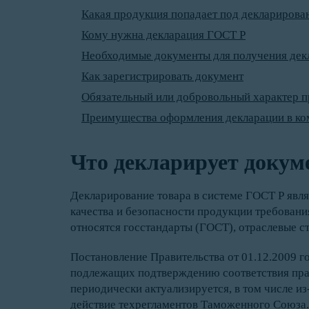
Какая продукция попадает под декларирова
Кому нужна декларация ГОСТ Р
Необходимые документы для получения дек
Как зарегистрировать документ
Обязательный или добровольный характер 
Преимущества оформления декларации в ко
Что декларирует докум
Декларирование товара в системе ГОСТ Р явл
качества и безопасности продукции требован
относятся госстандарты (ГОСТ), отраслевые с
Постановление Правительства от 01.12.2009 г
подлежащих подтверждению соответствия пра
периодически актуализируется, в том числе и
действие техрегламентов Таможенного Союза.