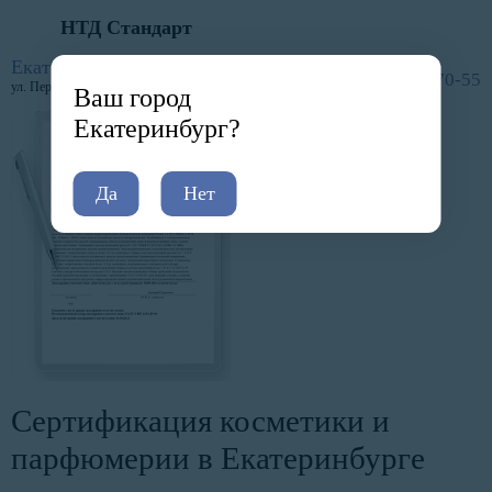
НТД Стандарт
Главная
Услуги
Сертификация по отраслям
Косметика и парфюмерия
Екатеринбург
8 (800) 600-70-55
ул. Первомайская, д. 15
Ваш город
Екатеринбург?
Да
Нет
Сертификация косметики и
парфюмерии в Екатеринбурге