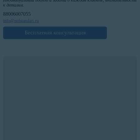
Индивидуальный подход и забота о каждом клиенте, внимательность
к деталям.
88006007055
info@ntdstandart.ru
Бесплатная консультация