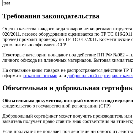
Требования законодательства
Оценка качества каждого вида товаров четко регламентируетс
020/2011, газовое оборудование оценивается по ТР ТС 016/2011
прочее) проходят проверку по ТР ТС 017/2011. Косметические 
дополнительно оформлять СГР.
Некоторые категории попадают под действие ПП РФ №982 – пла
личного обихода из пленочных материалов. Бытовая химия такж
На отдельные виды товаров не распространяется действие ТР 
оформить
отказное письмо
или
добровольный сертификат каче
Обязательная и добровольная сертифи
Обязательным документом, который является подтверждени
свидетельство о государственной регистрации (СГР).
Добровольный сертификат может получить производитель или р
заявитель получает право ставить знак соответствия на этикет
Если продукция не попадает под действие ни одного из действ