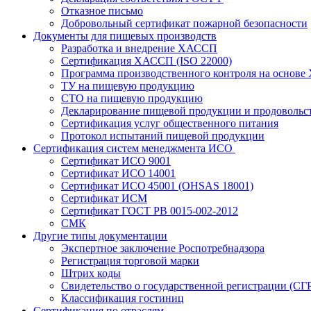
Отказное письмо
Добровольный сертификат пожарной безопасности
Документы для пищевых производств
Разработка и внедрение ХАССП
Сертификация ХАССП (ISO 22000)
Программа производственного контроля на основ
ТУ на пищевую продукцию
СТО на пищевую продукцию
Декларирование пищевой продукции и продовольс
Сертификация услуг общественного питания
Протокол испытаний пищевой продукции
Сертификация систем менеджмента ИСО
Сертификат ИСО 9001
Сертификат ИСО 14001
Сертификат ИСО 45001 (OHSAS 18001)
Сертификат ИСМ
Сертификат ГОСТ РВ 0015-002-2012
СМК
Другие типы документации
Экспертное заключение Роспотребнадзора
Регистрация торговой марки
Штрих коды
Свидетельство о государственной регистрации (СГ
Классификация гостиниц
Сертификация по отраслям