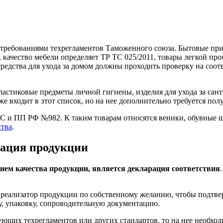
я требованиями техрегламентов Таможенного союза. Бытовые пр
, качество мебели определяет ТР ТС 025/2011, товары легкой пр
средства для ухода за домом должны проходить проверку на соот
стиковые предметы личной гигиены, изделия для ухода за санте
е входит в этот список, но на нее дополнительно требуется пол
ТС и ПП РФ №982. К таким товарам относятся веники, обувные 
ства
.
кация продукции
ем качества продукции, является декларация соответствия
еализатор продукции по собственному желанию, чтобы подтверд
ку, упаковку, сопроводительную документацию.
ующих техрегламентов или других стандартов, то на нее необход