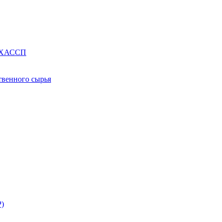
е ХАССП
твенного сырья
Р)