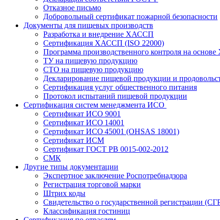
Отказное письмо
Добровольный сертификат пожарной безопасности
Документы для пищевых производств
Разработка и внедрение ХАССП
Сертификация ХАССП (ISO 22000)
Программа производственного контроля на основ
ТУ на пищевую продукцию
СТО на пищевую продукцию
Декларирование пищевой продукции и продовольс
Сертификация услуг общественного питания
Протокол испытаний пищевой продукции
Сертификация систем менеджмента ИСО
Сертификат ИСО 9001
Сертификат ИСО 14001
Сертификат ИСО 45001 (OHSAS 18001)
Сертификат ИСМ
Сертификат ГОСТ РВ 0015-002-2012
СМК
Другие типы документации
Экспертное заключение Роспотребнадзора
Регистрация торговой марки
Штрих коды
Свидетельство о государственной регистрации (СГ
Классификация гостиниц
Сертификация по отраслям