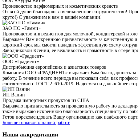
ООО «Аурум Витэ»
Производство парфюмерных и косметических средств
От всей души благодарю за великолепное сотрудничество! Пр
круто!) С уважением к вам и вашей компании!
ЗАО ПО «Гамми»
Производство ингредиентов для молочной, кондитерской и х
Выражаем Вам искреннюю признательность за качественную и 
короткий срок мы смогли наладить эффективную схему сотрудн
Заводчиковой Ксении, ее вежливость и грамотность в сфере п
ООО «Градиент»
Дистрибьюция европейских и азиатских товаров
Компания ООО «ГРАДИЕНТ» выражает Вам благодарность за пр
работу. В течение всего периода вы показали себя, как профес
соответствии с ГОСТ 2. 610-2019. Надеемся на дальнейшее со
ИП Ванин
Продажа импортных продуктов из США
Выражаю признательность за проведенную работу по декларир
также выражаю искреннюю благодарность специалисту по рабо
Готов порекомендовать Вашу организацию как надёжного партн
Больше отзывов о нашей работе
Наши аккредитации