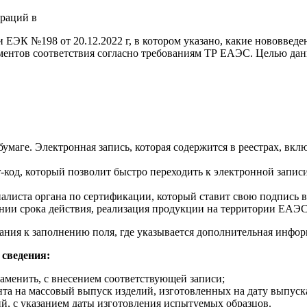
ии ЕЭК №198 от 20.12.2022 г, в котором указано, какие нововв
ентов соответствия согласно требованиям ТР ЕАЭС. Целью данн
маге. Электронная запись, которая содержится в реестрах, вклю
-код, который позволит быстро переходить к электронной записи
листа органа по сертификации, который ставит свою подпись в
ении срока действия, реализация продукции на территории ЕАЭС
ания к заполнению поля, где указывается дополнительная инфо
 сведения:
заменить, с внесением соответствующей записи;
та на массовый выпуск изделий, изготовленных на дату выпуск
й, с указанием даты изготовления испытуемых образцов.