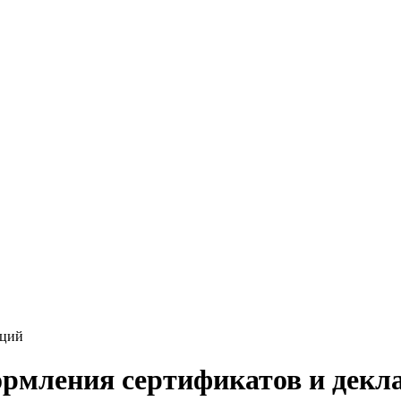
аций
ормления сертификатов и декл