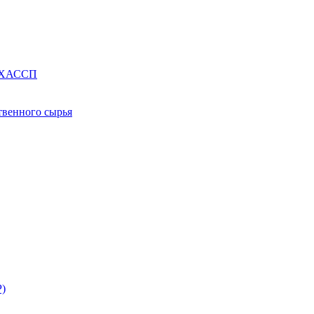
е ХАССП
твенного сырья
Р)