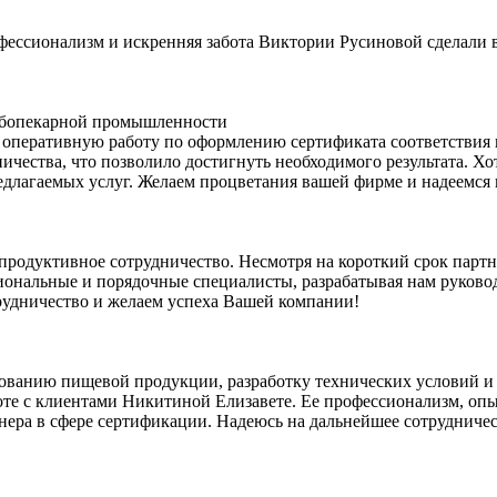
офессионализм и искренняя забота Виктории Русиновой сделали
лебопекарной промышленности
оперативную работу по оформлению сертификата соответствия 
ичества, что позволило достигнуть необходимого результата. Х
редлагаемых услуг. Желаем процветания вашей фирме и надеемся
одуктивное сотрудничество. Несмотря на короткий срок партн
сиональные и порядочные специалисты, разрабатывая нам руковод
трудничество и желаем успеха Вашей компании!
ованию пищевой продукции, разработку технических условий и 
те с клиентами Никитиной Елизавете. Ее профессионализм, опы
ера в сфере сертификации. Надеюсь на дальнейшее сотрудничес