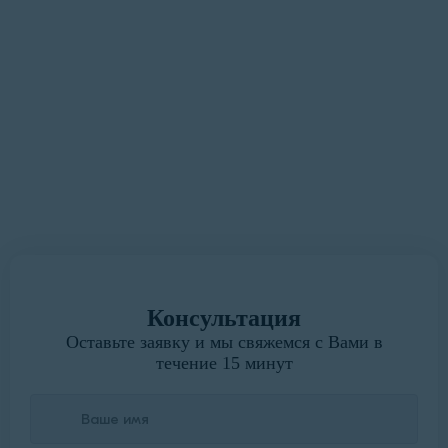
быстрым для Вас»
У вас есть замечания или предложения?
Мы всегда готовы выслушать.
Написать руководителю
Консультация
Оставьте заявку и мы свяжемся с Вами в
течение 15 минут