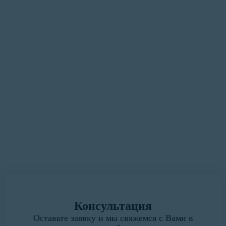
«Наша цель — сделать процесс
оформления документации
максимально удобным и
быстрым для Вас»
У вас есть замечания или предложения?
Мы всегда готовы выслушать.
Написать руководителю
Консультация
Оставьте заявку и мы свяжемся с Вами в