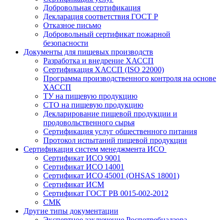
Добровольная сертификация
Декларация соответствия ГОСТ Р
Отказное письмо
Добровольный сертификат пожарной
безопасности
Документы для пищевых производств
Разработка и внедрение ХАССП
Сертификация ХАССП (ISO 22000)
Программа производственного контроля на основе
ХАССП
ТУ на пищевую продукцию
СТО на пищевую продукцию
Декларирование пищевой продукции и
продовольственного сырья
Сертификация услуг общественного питания
Протокол испытаний пищевой продукции
Сертификация систем менеджмента ИСО
Сертификат ИСО 9001
Сертификат ИСО 14001
Сертификат ИСО 45001 (OHSAS 18001)
Сертификат ИСМ
Сертификат ГОСТ РВ 0015-002-2012
СМК
Другие типы документации
Экспертное заключение Роспотребнадзора