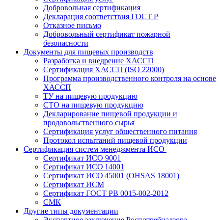
Добровольная сертификация
Декларация соответствия ГОСТ Р
Отказное письмо
Добровольный сертификат пожарной
безопасности
Документы для пищевых производств
Разработка и внедрение ХАССП
Сертификация ХАССП (ISO 22000)
Программа производственного контроля на основе
ХАССП
ТУ на пищевую продукцию
СТО на пищевую продукцию
Декларирование пищевой продукции и
продовольственного сырья
Сертификация услуг общественного питания
Протокол испытаний пищевой продукции
Сертификация систем менеджмента ИСО
Сертификат ИСО 9001
Сертификат ИСО 14001
Сертификат ИСО 45001 (OHSAS 18001)
Сертификат ИСМ
Сертификат ГОСТ РВ 0015-002-2012
СМК
Другие типы документации
Экспертное заключение Роспотребнадзора